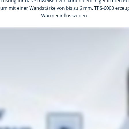
e Lösung für das Schweißen von kontinuierlich geformten R
ium mit einer Wandstärke von bis zu 6 mm. TPS-6000 erzeug
Wärmeeinflusszonen.