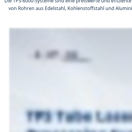
Die TPS-6000-Systeme sind eine preiswerte und effizient
von Rohren aus Edelstahl, Kohlenstoffstahl und Alumin