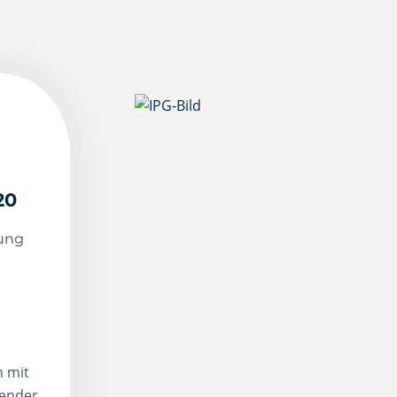
20
tung
n mit
gender