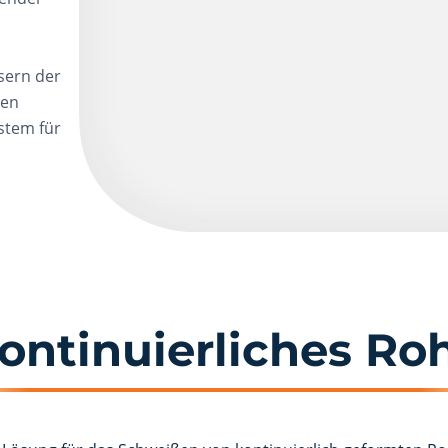
sern der
ten
stem für
kontinuierliches R