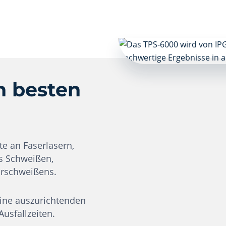
n besten
te an Faserlasern,
es Schweißen,
hrschweißens.
ine auszurichtenden
usfallzeiten.