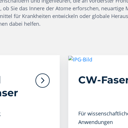
enschaftlern und Ingenieuren, die an vorderster Front 
h, ob Sie das Innere der Atome erforschen, neuartige 
ittel für Krankheiten entwickeln oder globale Heraus
en dabei helfen.
d
CW-Faser
aser
g
Für wissenschaftlich
Anwendungen