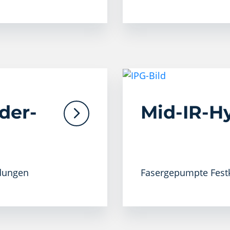
der-
Mid-IR-Hy
ndungen
Fasergepumpte Festk