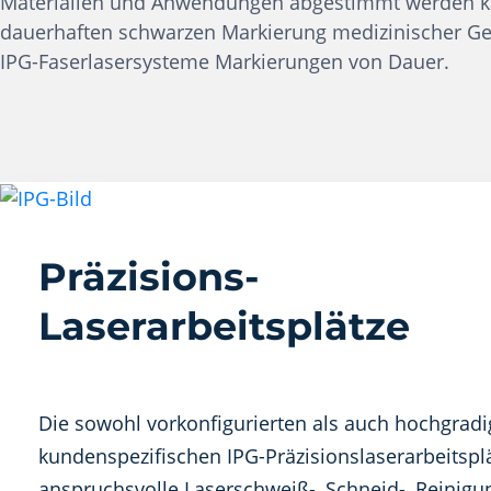
Materialien und Anwendungen abgestimmt werden ka
dauerhaften schwarzen Markierung medizinischer Gerä
IPG-Faserlasersysteme Markierungen von Dauer.
Präzisions-
Laserarbeitsplätze
Die sowohl vorkonfigurierten als auch hochgradi
kundenspezifischen IPG-Präzisionslaserarbeitsplä
anspruchsvolle Laserschweiß-, Schneid-, Reinigu