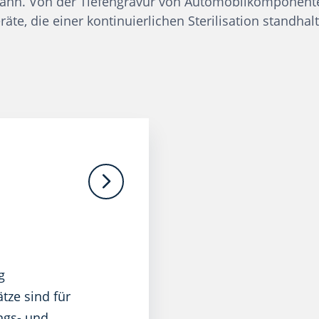
nn. Von der Tiefengravur von Automobilkomponenten
te, die einer kontinuierlichen Sterilisation standha
g
tze sind für
ngs- und