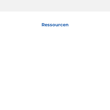
Ressourcen
Rechtlicher Hinweis
Datenschutzbestimmungen
Cookie-Richtlinie
Impressum
© 2026 IPG Photonics Corporation Alle Rechte
vorbehalten.