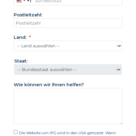
+1
V
e
Postleitzahl:
r
e
i
n
Land:
i
g
t
e
Staat:
S
t
a
Wie können wir Ihnen helfen?
a
t
e
n
+
1
Die Website von IPG wird in den USA gehostet. Wenn