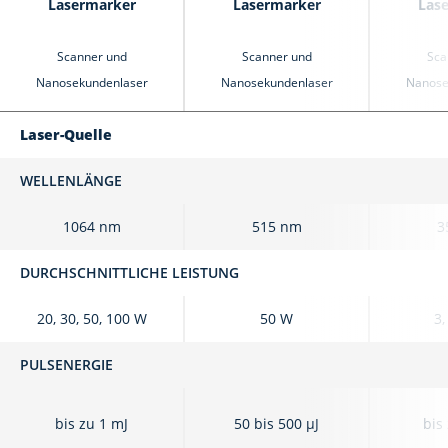
Lasermarker
Lasermarker
Las
Scanner und
Scanner und
Sca
Nanosekundenlaser
Nanosekundenlaser
Nanose
Laser-Quelle
WELLENLÄNGE
1064 nm
515 nm
3
DURCHSCHNITTLICHE LEISTUNG
20, 30, 50, 100 W
50 W
3,
PULSENERGIE
bis zu 1 mJ
50 bis 500 μJ
bis