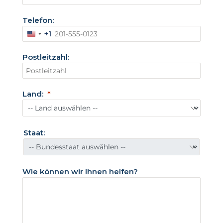
Telefon:
+1
V
e
Postleitzahl:
r
e
i
Land:
n
i
g
Staat:
t
e
S
Wie können wir Ihnen helfen?
t
a
a
t