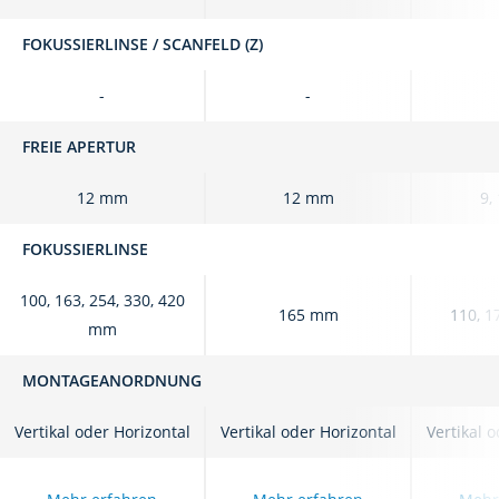
FOKUSSIERLINSE / SCANFELD (Z)
-
-
FREIE APERTUR
12 mm
12 mm
9,
FOKUSSIERLINSE
100, 163, 254, 330, 420
165 mm
110, 1
mm
MONTAGEANORDNUNG
Vertikal oder Horizontal
Vertikal oder Horizontal
Vertikal 