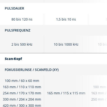
PULSDAUER
80 bis 120 ns
1,5 bis 10 ns
PULSFREQUENZ
2 bis 500 kHz
10 bis 1000 kHz
10 bi
Scan-Kopf
FOKUSSIERLINSE / SCANFELD (XY)
100 mm / 60 x 60 mm
163 mm / 110 x 110 mm
100 mm 
254 mm / 170 x 170 mm
165 mm / 115 x 115 mm
163 mm /
330 mm / 204 x 204 mm
250 mm /
420 mm / 300 x 300 mm