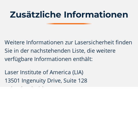
Zusätzliche Informationen
Weitere Informationen zur Lasersicherheit finden
Sie in der nachstehenden Liste, die weitere
verfügbare Informationen enthält:
Laser Institute of America (LIA)
13501 Ingenuity Drive, Suite 128
Orlando, Florida 32826
Telefon: 407.380.1553, Fax: 407.380.5588
Gebührenfrei: 1.800.34.LASER
https://www.lia.org/
American National Standards Institute
ANSI Z136.1 - 2000, American National Standard