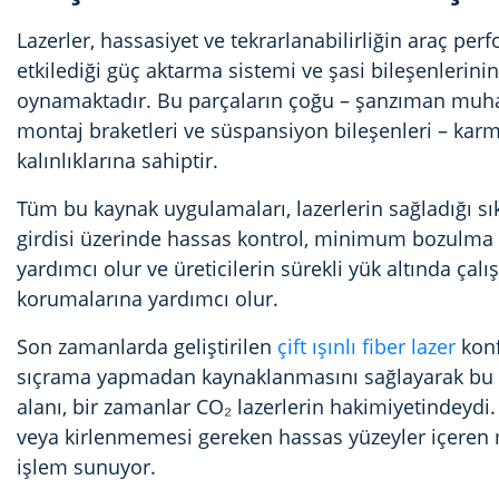
Lazerler, hassasiyet ve tekrarlanabilirliğin araç per
etkilediği güç aktarma sistemi ve şasi bileşenlerini
oynamaktadır. Bu parçaların çoğu
– şanzıman muhafa
montaj braketleri ve süspansiyon bileşenleri – ka
kalınlıklarına sahiptir.
Tüm bu kaynak uygulamaları, lazerlerin sağladığı sık
girdisi üzerinde hassas kontrol, minimum bozulma i
yardımcı olur ve üreticilerin sürekli yük altında ç
korumalarına yardımcı olur.
Son zamanlarda geliştirilen
çift ışınlı fiber lazer
konf
sıçrama yapmadan kaynaklanmasını sağlayarak bu av
alanı, bir zamanlar CO₂ lazerlerin hakimiyetindeydi. Çif
veya kirlenmemesi gereken hassas yüzeyler içeren mo
işlem sunuyor.