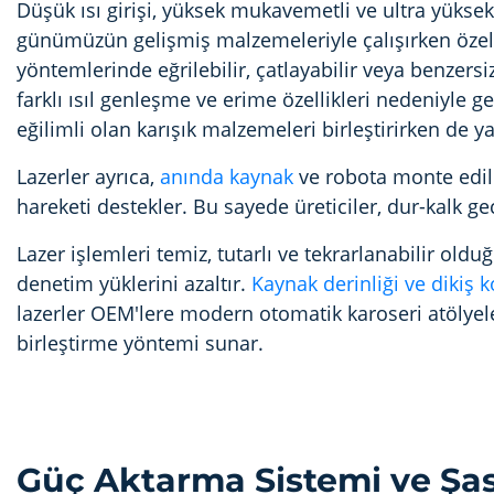
Düşük ısı girişi, yüksek mukavemetli ve ultra yükse
günümüzün gelişmiş malzemeleriyle çalışırken özell
yöntemlerinde eğrilebilir, çatlayabilir veya benzersiz
farklı ısıl genleşme ve erime özellikleri nedeniyle
eğilimli olan karışık malzemeleri birleştirirken de y
Lazerler ayrıca,
anında kaynak
ve robota monte edi
hareketi destekler. Bu sayede üreticiler, dur-kalk gec
Lazer işlemleri temiz, tutarlı ve tekrarlanabilir o
denetim yüklerini azaltır.
Kaynak derinliği ve dikiş 
lazerler OEM'lere modern otomatik karoseri atölyeler
birleştirme yöntemi sunar.
Güç Aktarma Sistemi ve Şasi