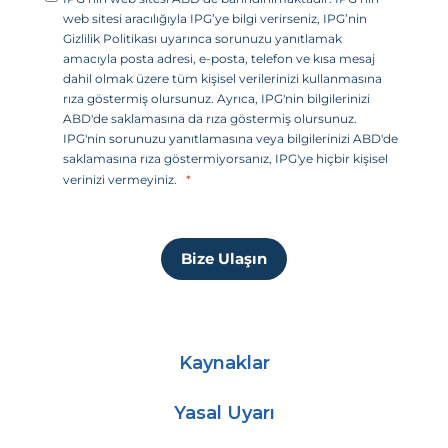
l
web sitesi aracılığıyla IPG’ye bilgi verirseniz, IPG’nin
e
Gizlilik Politikası uyarınca sorunuzu yanıtlamak
amacıyla posta adresi, e-posta, telefon ve kısa mesaj
t
dahil olmak üzere tüm kişisel verilerinizi kullanmasına
l
rıza göstermiş olursunuz. Ayrıca, IPG'nin bilgilerinizi
e
ABD'de saklamasına da rıza göstermiş olursunuz.
IPG'nin sorunuzu yanıtlamasına veya bilgilerinizi ABD'de
r
saklamasına rıza göstermiyorsanız, IPG'ye hiçbir kişisel
i
verinizi vermeyiniz.
+
1
Bize Ulaşın
Kaynaklar
Yasal Uyarı