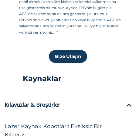
dahil olmak üzere tüm kişisel verilerinizi kullanmasına
l
rıza göstermiş olursunuz. Ayrıca, IPG'nin bilgilerinizi
e
ABD'de saklamasına da rıza göstermiş olursunuz.
IPG'nin sorunuzu yanıtlamasına veya bilgilerinizi ABD'de
r
saklamasına rıza göstermiyorsanız, IPG'ye hiçbir kişisel
i
verinizi vermeyiniz.
+
1
Bize Ulaşın
Kaynaklar
Kılavuzlar & Broşürler
Lazer Kaynak Kobotları: Eksiksiz Bir
Kılavuz