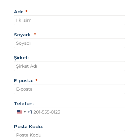
Adı:
Soyadı:
Şirket:
E-posta:
Telefon:
+1
A
m
Posta Kodu:
e
r