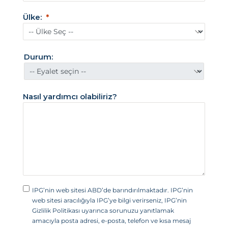
i
Ülke:
k
a
B
Durum:
i
r
l
Nasıl yardımcı olabiliriz?
e
ş
i
k
D
e
v
IPG’nin web sitesi ABD’de barındırılmaktadır. IPG’nin
l
web sitesi aracılığıyla IPG’ye bilgi verirseniz, IPG’nin
e
Gizlilik Politikası uyarınca sorunuzu yanıtlamak
amacıyla posta adresi, e-posta, telefon ve kısa mesaj
t