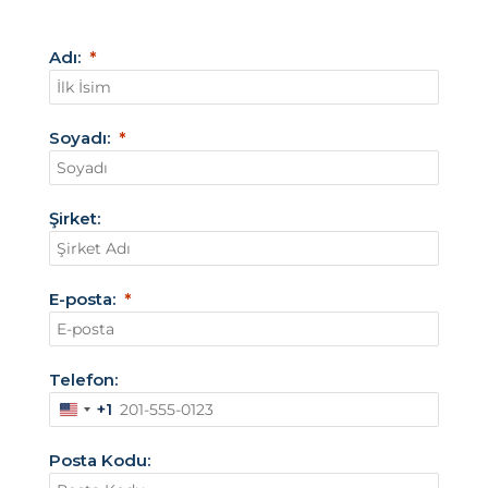
Adı:
Soyadı:
Şirket:
E-posta:
Telefon:
+1
A
m
Posta Kodu:
e