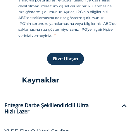
amacıyla posta adresi, e-posta, telefon ve kısa mesaj
t
dahil olmak üzere tüm kişisel verilerinizi kullanmasına
l
rıza göstermiş olursunuz. Ayrıca, IPG'nin bilgilerinizi
e
ABD'de saklamasına da rıza göstermiş olursunuz.
IPG'nin sorunuzu yanıtlamasına veya bilgilerinizi ABD'de
r
saklamasına rıza göstermiyorsanız, IPG'ye hiçbir kişisel
i
verinizi vermeyiniz.
+
1
Bize Ulaşın
Kaynaklar
Entegre Darbe Şekillendiricili Ultra
Hızlı Lazer