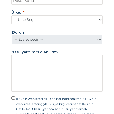
r
i
Ülke:
k
a
B
Durum:
i
r
l
Nasıl yardımcı olabiliriz?
e
ş
i
k
D
e
v
IPG’nin web sitesi ABD’de barındırılmaktadır. IPG’nin
l
web sitesi aracılığıyla IPG’ye bilgi verirseniz, IPG’nin
e
Gizlilik Politikası uyarınca sorunuzu yanıtlamak