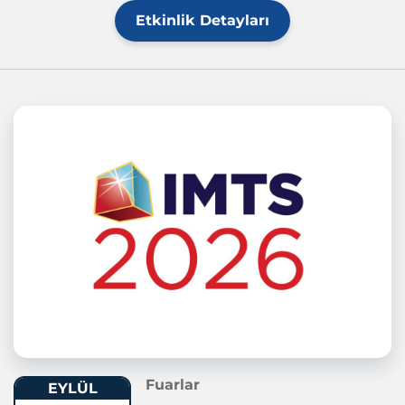
Etkinlik Detayları
Fuarlar
EYLÜL