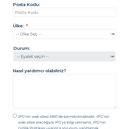
Posta Kodu:
e
r
i
k
Ülke:
a
B
i
r
Durum:
l
e
ş
Nasıl yardımcı olabiliriz?
i
k
D
e
v
l
e
t
IPG’nin web sitesi ABD’de barındırılmaktadır. IPG’nin
l
web sitesi aracılığıyla IPG’ye bilgi verirseniz, IPG’nin
e
Gizlilik Politikası uyarınca sorunuzu yanıtlamak