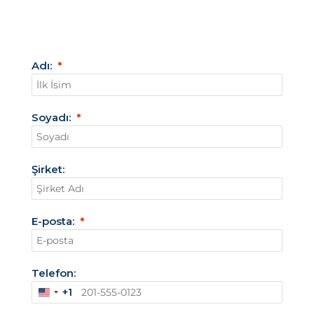
Adı:
Soyadı:
Şirket:
E-posta:
Telefon:
+1
A
m