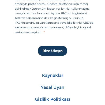
r
amacıyla posta adresi, e-posta, telefon ve kısa mesaj
i
dahil olmak üzere tüm kişisel verilerinizi kullanmasına
+
rıza göstermiş olursunuz. Ayrıca, IPG'nin bilgilerinizi
1
ABD'de saklamasına da rıza göstermiş olursunuz.
IPG'nin sorunuzu yanıtlamasına veya bilgilerinizi ABD'de
saklamasına rıza göstermiyorsanız, IPG'ye hiçbir kişisel
verinizi vermeyiniz.
Bize Ulaşın
Kaynaklar
Yasal Uyarı
Gizlilik Politikası