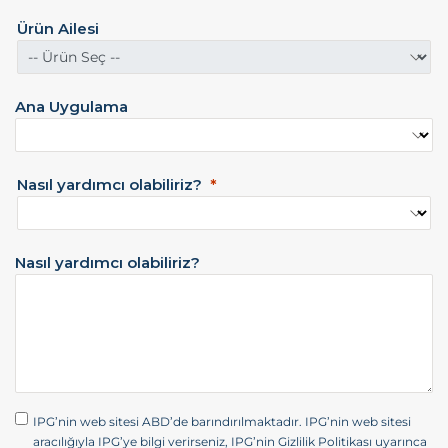
e
Ürün Ailesi
v
l
e
t
Ana Uygulama
l
e
r
i
Nasıl yardımcı olabiliriz?
+
1
Nasıl yardımcı olabiliriz?
IPG’nin web sitesi ABD’de barındırılmaktadır. IPG’nin web sitesi
aracılığıyla IPG’ye bilgi verirseniz, IPG’nin Gizlilik Politikası uyarınca