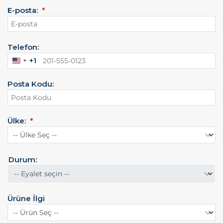
E-posta:
Telefon:
+1
A
m
Posta Kodu:
e
r
i
k
Ülke:
a
B
i
r
Durum:
l
e
ş
Ürüne İlgi
i
k
D