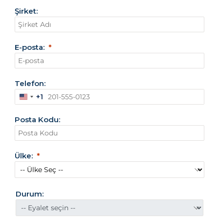
Şirket:
E-posta:
Telefon:
+1
A
m
Posta Kodu:
e
r
i
k
Ülke:
a
B
i
r
Durum:
l
e