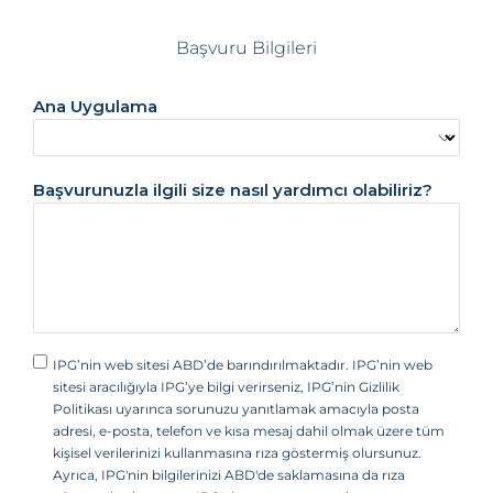
ş
i
Başvuru Bilgileri
k
D
e
Ana Uygulama
v
l
e
Başvurunuzla ilgili size nasıl yardımcı olabiliriz?
t
l
e
r
i
+
1
IPG’nin web sitesi ABD’de barındırılmaktadır. IPG’nin web
sitesi aracılığıyla IPG’ye bilgi verirseniz, IPG’nin Gizlilik
Politikası uyarınca sorunuzu yanıtlamak amacıyla posta
adresi, e-posta, telefon ve kısa mesaj dahil olmak üzere tüm
kişisel verilerinizi kullanmasına rıza göstermiş olursunuz.
Ayrıca, IPG'nin bilgilerinizi ABD'de saklamasına da rıza