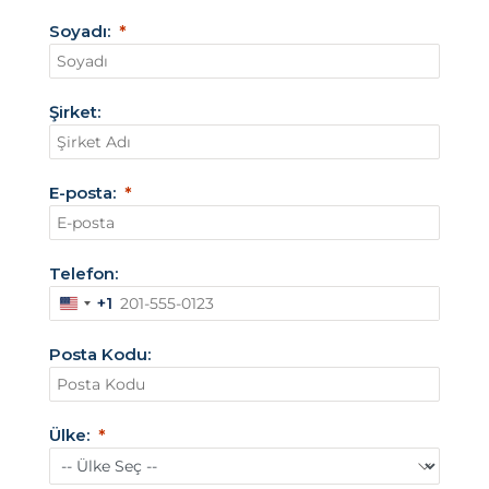
Soyadı:
Şirket:
E-posta:
Telefon:
+1
A
m
Posta Kodu:
e
r
i
Ülke:
k
a