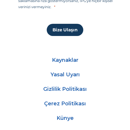
saklamasına rıza göstermiyorsanız, IPG'ye hiçbir kişisel
i
verinizi vermeyiniz.
+
1
Bize Ulaşın
Kaynaklar
Yasal Uyarı
Gizlilik Politikası
Çerez Politikası
Künye