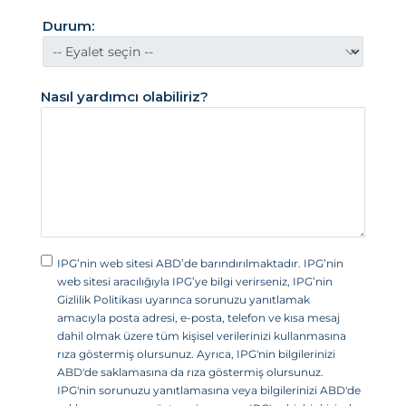
B
Durum:
i
r
l
Nasıl yardımcı olabiliriz?
e
ş
i
k
D
e
v
IPG’nin web sitesi ABD’de barındırılmaktadır. IPG’nin
l
web sitesi aracılığıyla IPG’ye bilgi verirseniz, IPG’nin
e
Gizlilik Politikası uyarınca sorunuzu yanıtlamak
amacıyla posta adresi, e-posta, telefon ve kısa mesaj
t
dahil olmak üzere tüm kişisel verilerinizi kullanmasına
l
rıza göstermiş olursunuz. Ayrıca, IPG'nin bilgilerinizi
e
ABD'de saklamasına da rıza göstermiş olursunuz.
IPG'nin sorunuzu yanıtlamasına veya bilgilerinizi ABD'de
r