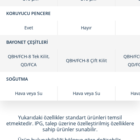
KORUYUCU PENCERE
Evet
Hayır
BAYONET ÇEŞITLERI
QBH/FCH-8 Tek Kilit,
QBH/FCH
QBH/FCH-8 Çift Kilit
QD/FCA
QD/FC
SOĞUTMA
Hava veya Su
Hava veya Su
Hava
Yukarıdaki özellikler standart ürünleri temsil
etmektedir. IPG, talep üzerine özelleştirilmiş özelliklere
sahip ürünler sunabilir.