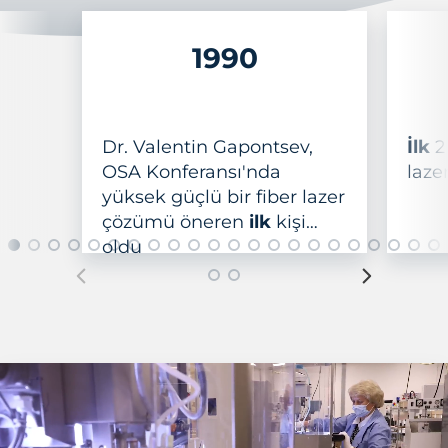
1990
Dr. Valentin Gapontsev,
İlk
2
OSA Konferansı'nda
laze
yüksek güçlü bir fiber lazer
çözümü öneren
ilk
kişi
oldu