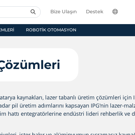
Bize Ulaşın
Destek
EMLERI
ROBOTIK OTOMASYON
 Çözümleri
atarya kaynakları, lazer tabanlı üretim çözümleri için 
dar pil üretim adımlarını kapsayan IPG'nin lazer-malze
etim hattı entegratörlerine endüstri lideri rehberlik v
viyeleri, ister bakır ve alüminyumun sıçramasız kaynağ