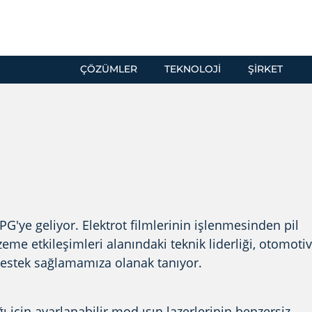
ÇÖZÜMLER
TEKNOLOJI
ŞIRKET
IPG'ye geliyor. Elektrot filmlerinin işlenmesinden pil
me etkileşimleri alanındaki teknik liderliği, otomotiv
e destek sağlamamıza olanak tanıyor.
ı için ayarlanabilir mod ışın lazerlerinin benzersiz