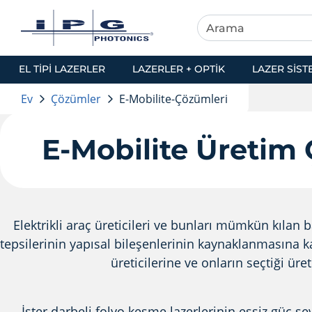
EL TIPI LAZERLER
LAZERLER + OPTIK
LAZER SIST
Ev
Çözümler
E-Mobilite-Çözümleri
E-Mobilite Üretim
Elektrikli araç üreticileri ve bunları mümkün kılan b
tepsilerinin yapısal bileşenlerinin kaynaklanmasına ka
üreticilerine ve onların seçtiği ür
İster darbeli folyo kesme lazerlerinin eşsiz güç se