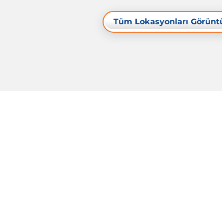
Tüm Lokasyonları Görünt
Kaynaklar
Yasal Uyarı
Gizlilik Politikası
Çerez Politikası
Künye