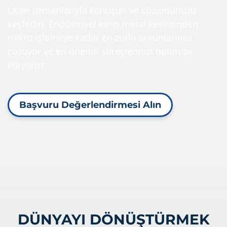
Lazer uzmanlarıyla konuşun ve çözümünüzü
keşfedin. Endüstriyel kalın metal kesiminden
mikro işlemeye kadar en zorlu sorunlarınızı
çözüyor ve en önemli süreçlerinizi optimize
ediyoruz.
Başvuru Değerlendirmesi Alın
DÜNYAYI DÖNÜŞTÜRMEK