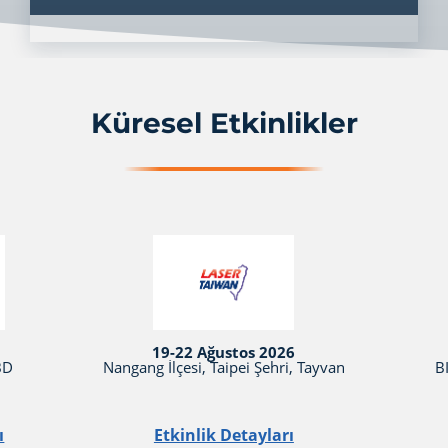
Küresel Etkinlikler
19-22 Ağustos 2026
BD
Nangang İlçesi, Taipei Şehri, Tayvan
B
ı
Etkinlik Detayları