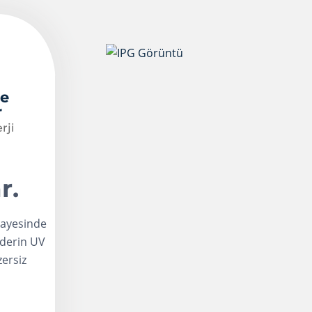
ye
r
rji
r.
sayesinde
G derin UV
zersiz