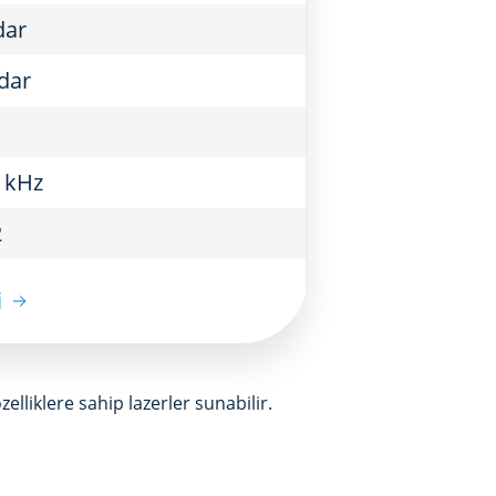
dar
adar
0 kHz
2
i
elliklere sahip lazerler sunabilir.