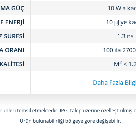
AMA GÜÇ
10 W'a ka
E ENERJI
10 μJ'ye k
Z SÜRESI
1.3 ns
A ORANI
100 ila 270
2
 KALITESI
M
< 1.
Daha Fazla Bilg
rünleri temsil etmektedir. IPG, talep üzerine özelleştirilmiş öz
Ürün bulunabilirliği bölgeye göre değişebilir.