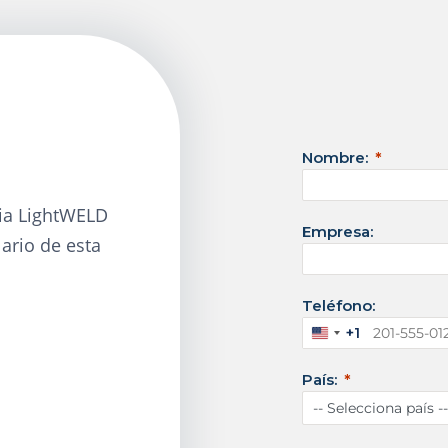
Nombre:
cia LightWELD
Empresa:
ario de esta
Teléfono:
+1
E
s
País:
t
a
d