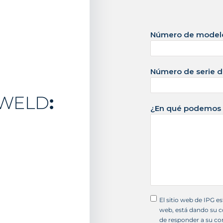
o
s
Número de modelo
U
n
i
Número de serie d
d
o
tWELD
:
s
¿En qué podemos 
+
1
El sitio web de IPG es
web, está dando su co
de responder a su con