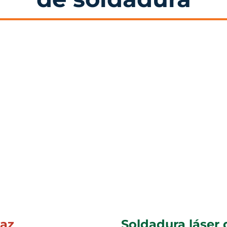
haz
Soldadura láser