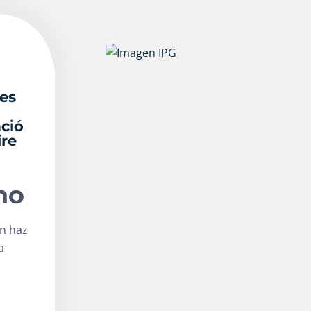
es
ació
ire
no
n haz
a