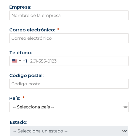
Empresa:
Correo electrónico:
Teléfono:
+1
E
s
Código postal:
t
a
d
o
País:
s
U
n
i
Estado:
d
o