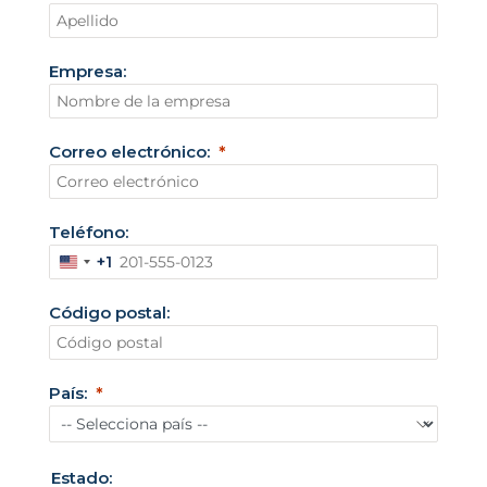
Empresa:
Correo electrónico:
Teléfono:
+1
E
s
Código postal:
t
a
d
País:
o
s
U
Estado: