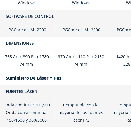
Windows
Windows
W
SOFTWARE DE CONTROL
IPGCore o HMI-2200
IPGCore o HMI-2200
IPGCore
DIMENSIONES
765 An x 890 Pr x 1780
970 An x 1110 Pr x 2150
1420 An
Al mm
Al mm
228
Suministro De Láser Y Haz
FUENTES LÁSER
Onda continua: 300,500
Compatible con la
Compat
Onda cuasi continua:
mayoría de las fuentes
mayoría d
150/1500 y 300/3000
láser IPG
lá