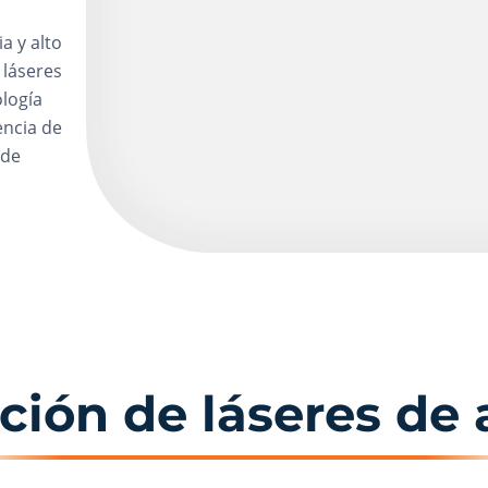
a y alto
 láseres
ología
encia de
 de
ón de láseres de a