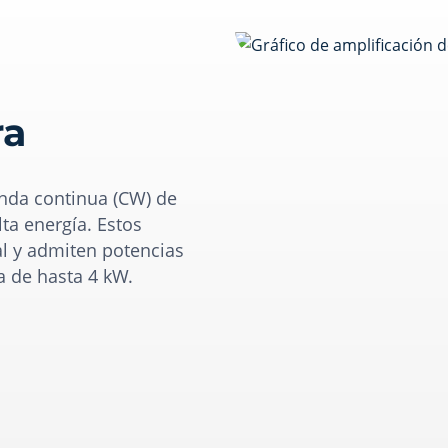
ra
onda continua (CW) de
lta energía. Estos
al y admiten potencias
a de hasta 4 kW.