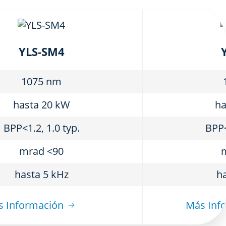
YLS-SM4
1075 nm
hasta 20 kW
ha
BPP<1.2, 1.0 typ.
BPP<
mrad <90
hasta 5 kHz
ha
 Información
Más Inf