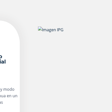
o
ial
o y modo
nua en un
as