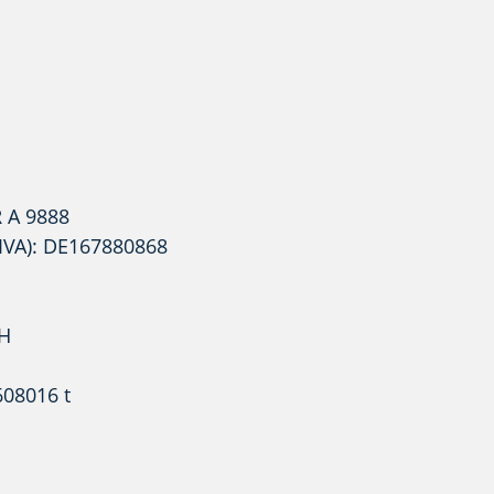
R A 9888
(IVA): DE167880868
bH
608016 t