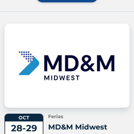
Ferias
OCT
28-29
MD&M Midwest