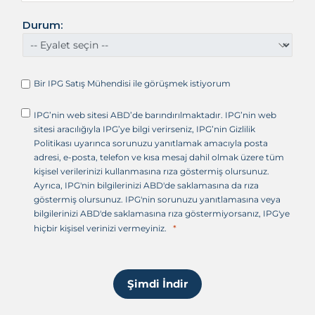
i
r
Durum:
l
e
ş
i
Bir IPG Satış Mühendisi ile görüşmek istiyorum
k
D
IPG’nin web sitesi ABD’de barındırılmaktadır. IPG’nin web
e
sitesi aracılığıyla IPG’ye bilgi verirseniz, IPG’nin Gizlilik
v
Politikası uyarınca sorunuzu yanıtlamak amacıyla posta
l
adresi, e-posta, telefon ve kısa mesaj dahil olmak üzere tüm
e
kişisel verilerinizi kullanmasına rıza göstermiş olursunuz.
t
Ayrıca, IPG'nin bilgilerinizi ABD'de saklamasına da rıza
l
göstermiş olursunuz. IPG'nin sorunuzu yanıtlamasına veya
e
bilgilerinizi ABD'de saklamasına rıza göstermiyorsanız, IPG'ye
r
hiçbir kişisel verinizi vermeyiniz.
i
+
1
Şimdi İndir