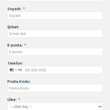
Soyadı:
Şirket:
E-posta:
Telefon:
+1
A
m
Posta Kodu:
e
r
i
k
Ülke:
a
B