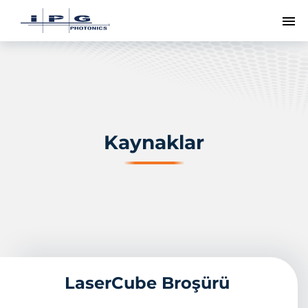
Me
Kaynaklar
LaserCube Broşürü