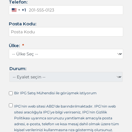
Telefon:
+1
A
m
Posta Kodu:
e
r
i
k
Ülke:
a
B
i
r
Durum:
l
e
ş
i
Bir IPG Satış Mühendisi ile görüşmek istiyorum
k
D
IPG’nin web sitesi ABD’de barındırılmaktadır. IPG’nin web
e
sitesi aracılığıyla IPG’ye bilgi verirseniz, IPG’nin Gizlilik
v
Politikası uyarınca sorunuzu yanıtlamak amacıyla posta
l
adresi, e-posta, telefon ve kısa mesaj dahil olmak üzere tüm
e
kişisel verilerinizi kullanmasına rıza göstermiş olursunuz.