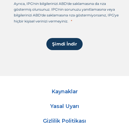
t
Ayrıca, IPG'nin bilgilerinizi ABD'de saklamasına da rıza
l
göstermiş olursunuz. IPG'nin sorunuzu yanıtlamasına veya
e
bilgilerinizi ABD'de saklamasına rıza göstermiyorsanız, IPG'ye
r
hiçbir kişisel verinizi vermeyiniz.
i
+
1
Şimdi İndir
Kaynaklar
Yasal Uyarı
Gizlilik Politikası