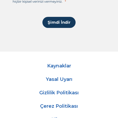
r
hiçbir kişisel verinizi vermeyiniz.
i
+
1
Şimdi İndir
Kaynaklar
Yasal Uyarı
Gizlilik Politikası
Çerez Politikası