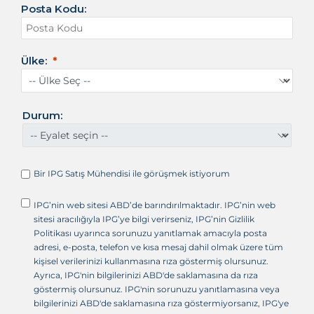
Posta Kodu:
e
r
i
k
Ülke:
a
B
i
r
Durum:
l
e
ş
i
Bir IPG Satış Mühendisi ile görüşmek istiyorum
k
D
IPG’nin web sitesi ABD’de barındırılmaktadır. IPG’nin web
e
sitesi aracılığıyla IPG’ye bilgi verirseniz, IPG’nin Gizlilik
v
Politikası uyarınca sorunuzu yanıtlamak amacıyla posta
l
adresi, e-posta, telefon ve kısa mesaj dahil olmak üzere tüm
e
kişisel verilerinizi kullanmasına rıza göstermiş olursunuz.
t
Ayrıca, IPG'nin bilgilerinizi ABD'de saklamasına da rıza
l
göstermiş olursunuz. IPG'nin sorunuzu yanıtlamasına veya
e
bilgilerinizi ABD'de saklamasına rıza göstermiyorsanız, IPG'ye