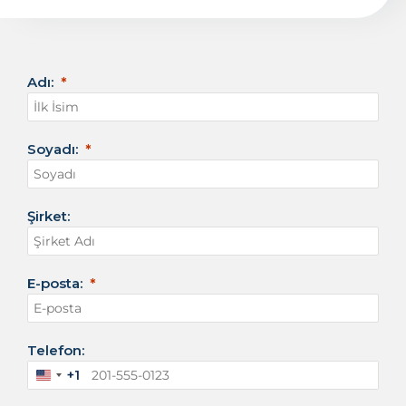
Adı:
Soyadı:
Şirket:
E-posta:
Telefon:
+1
A
m