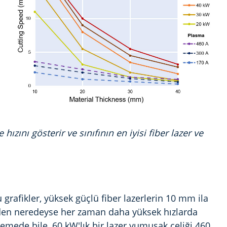
ızını gösterir ve sınıfının en iyisi fiber lazer ve
grafikler, yüksek güçlü fiber lazerlerin 10 mm ila
rden neredeyse her zaman daha yüksek hızlarda
emede bile, 60 kW'lık bir lazer yumuşak çeliği 460