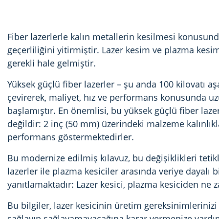
Fiber lazerlerle kalın metallerin kesilmesi konusund
geçerliliğini yitirmiştir. Lazer kesim ve plazma kesi
gerekli hale gelmiştir.
Yüksek güçlü fiber lazerler
– şu anda 100 kilovatı a
çevirerek, maliyet, hız ve performans konusunda uz
başlamıştır. En önemlisi, bu yüksek güçlü fiber lazer 
değildir: 2 inç (50 mm) üzerindeki malzeme kalınlıkl
performans göstermektedirler.
Bu modernize edilmiş kılavuz, bu değişiklikleri tetik
lazerler ile plazma kesiciler arasında veriye dayalı b
yanıtlamaktadır: Lazer kesici, plazma kesiciden ne
Bu bilgiler, lazer kesicinin üretim gereksinimlerinizi
sağlayıp sağlayamayacağına karar vermenize yardım