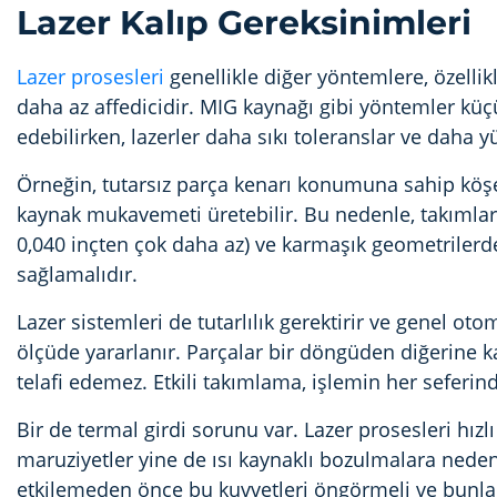
Lazer Kalıp Gereksinimleri
Lazer prosesleri
genellikle diğer yöntemlere, özellik
daha az affedicidir. MIG kaynağı gibi yöntemler küç
edebilirken, lazerler daha sıkı toleranslar ve daha yü
Örneğin, tutarsız parça kenarı konumuna sahip köşe
kaynak mukavemeti üretebilir. Bu nedenle, takımlar 
0,040 inçten çok daha az) ve karmaşık geometrilerde
sağlamalıdır.
Lazer sistemleri de tutarlılık gerektirir ve genel ot
ölçüde yararlanır. Parçalar bir döngüden diğerine 
telafi edemez. Etkili takımlama, işlemin her seferin
Bir de termal girdi sorunu var. Lazer prosesleri hızl
maruziyetler yine de ısı kaynaklı bozulmalara neden
etkilemeden önce bu kuvvetleri öngörmeli ve bunlar