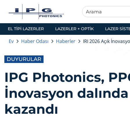
EL TIPI LAZERLER
LAZERLER + OPTIK
LAZER SIST
Ev
Haber Odası
Haberler
IRI 2026 Açık İnovasy
DUYURULAR
IPG Photonics, PP
İnovasyon dalınd
kazandı