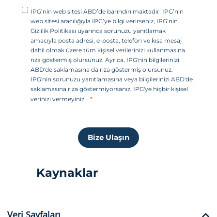
v
IPG’nin web sitesi ABD’de barındırılmaktadır. IPG’nin
l
web sitesi aracılığıyla IPG’ye bilgi verirseniz, IPG’nin
e
Gizlilik Politikası uyarınca sorunuzu yanıtlamak
amacıyla posta adresi, e-posta, telefon ve kısa mesaj
t
dahil olmak üzere tüm kişisel verilerinizi kullanmasına
l
rıza göstermiş olursunuz. Ayrıca, IPG'nin bilgilerinizi
e
ABD'de saklamasına da rıza göstermiş olursunuz.
IPG'nin sorunuzu yanıtlamasına veya bilgilerinizi ABD'de
r
saklamasına rıza göstermiyorsanız, IPG'ye hiçbir kişisel
i
verinizi vermeyiniz.
+
1
Bize Ulaşın
Kaynaklar
Veri Sayfaları