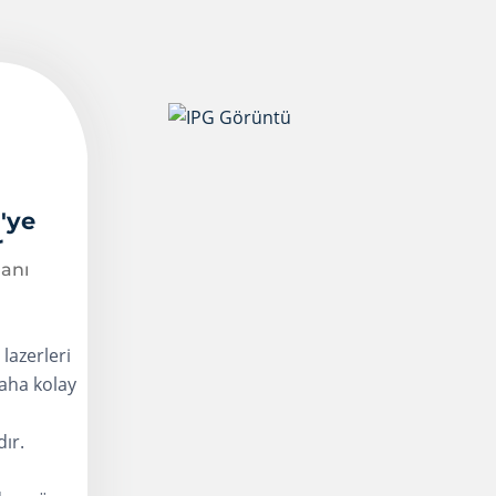
'ye
r
lanı
 lazerleri
daha kolay
ır.