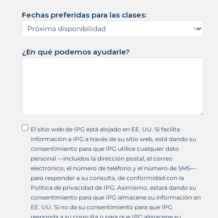
s
Fechas preferidas para las clases:
+
1
¿En qué podemos ayudarle?
El sitio web de IPG está alojado en EE. UU. Si facilita
información a IPG a través de su sitio web, está dando su
consentimiento para que IPG utilice cualquier dato
personal —incluidos la dirección postal, el correo
electrónico, el número de teléfono y el número de SMS—
para responder a su consulta, de conformidad con la
Política de privacidad de IPG. Asimismo, estará dando su
consentimiento para que IPG almacene su información en
EE. UU. Si no da su consentimiento para que IPG
responda a su consulta o para que IPG almacene su