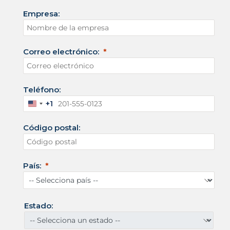
Empresa:
Correo electrónico:
Teléfono:
+1
E
s
Código postal:
t
a
d
o
País:
s
U
n
i
Estado:
d
o