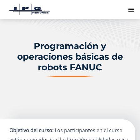
Me
Programación y
operaciones básicas de
robots FANUC
Objetivo del curso:
Los participantes en el curso
están equipados
con
la dirección
habilidades para