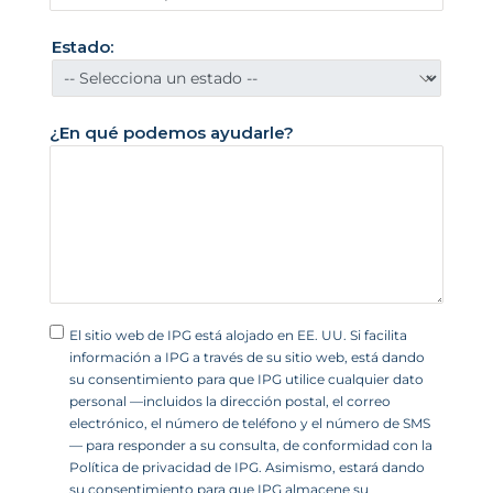
s
U
Estado:
n
i
d
¿En qué podemos ayudarle?
o
s
+
1
El sitio web de IPG está alojado en EE. UU. Si facilita
información a IPG a través de su sitio web, está dando
su consentimiento para que IPG utilice cualquier dato
personal —incluidos la dirección postal, el correo
electrónico, el número de teléfono y el número de SMS
— para responder a su consulta, de conformidad con la
Política de privacidad de IPG. Asimismo, estará dando
su consentimiento para que IPG almacene su