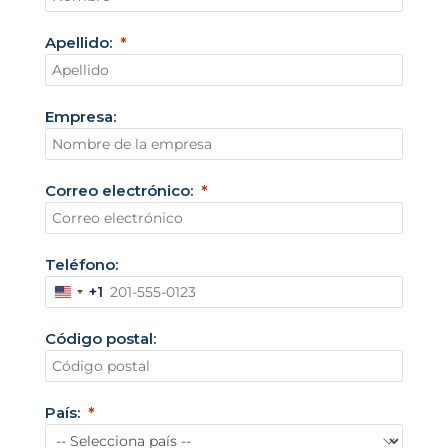
Apellido:
Empresa:
Correo electrónico:
Teléfono:
+1
E
s
Código postal:
t
a
d
País:
o