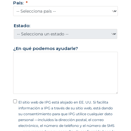
País:
o
s
U
Estado:
n
i
d
¿En qué podemos ayudarle?
o
s
+
1
El sitio web de IPG está alojado en EE. UU. Si facilita
información a IPG a través de su sitio web, está dando
su consentimiento para que IPG utilice cualquier dato
personal —incluidos la dirección postal, el correo
electrónico, el número de teléfono y el número de SMS