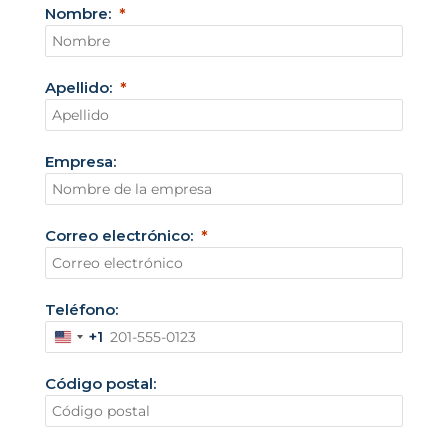
Nombre:
Apellido:
Empresa:
Correo electrónico:
Teléfono:
+1
E
s
Código postal:
t
a
d