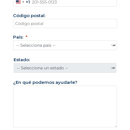
+1
E
s
Código postal:
t
a
d
País:
o
s
U
Estado:
n
i
d
¿En qué podemos ayudarle?
o
s
+
1