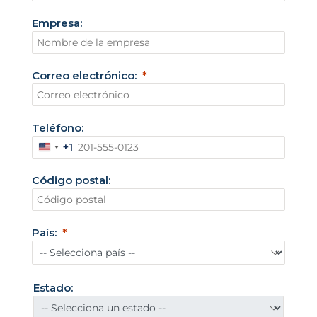
Empresa:
Correo electrónico:
Teléfono:
+1
E
s
Código postal:
t
a
d
País:
o
s
U
Estado:
n