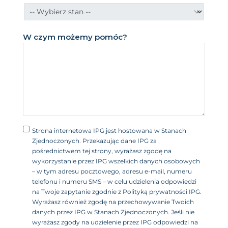
d
n
o
W czym możemy pomóc?
c
z
o
n
e
+
1
Strona internetowa IPG jest hostowana w Stanach
Zjednoczonych. Przekazując dane IPG za
pośrednictwem tej strony, wyrażasz zgodę na
wykorzystanie przez IPG wszelkich danych osobowych
– w tym adresu pocztowego, adresu e-mail, numeru
telefonu i numeru SMS – w celu udzielenia odpowiedzi
na Twoje zapytanie zgodnie z Polityką prywatności IPG.
Wyrażasz również zgodę na przechowywanie Twoich
danych przez IPG w Stanach Zjednoczonych. Jeśli nie
wyrażasz zgody na udzielenie przez IPG odpowiedzi na