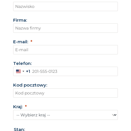
Firma:
E-mail:
Telefon:
+1
S
t
Kod pocztowy:
a
n
y
Kraj:
Z
j
e
Stan: