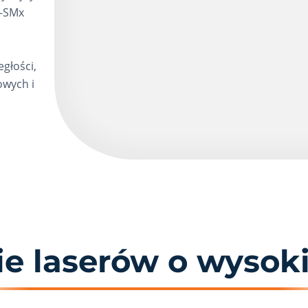
S-SMx
głości,
owych i
e laserów o wysokie