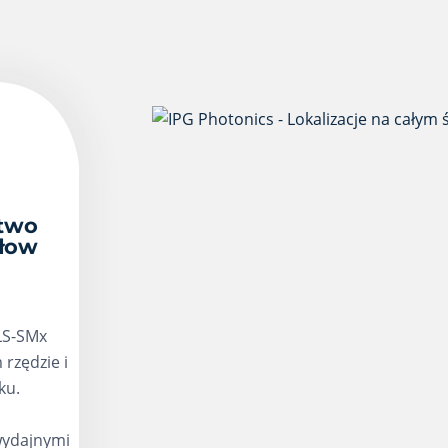
two
łow
LS-SMx
 rzędzie i
ku.
wydajnymi