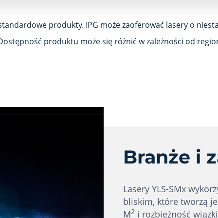
 standardowe produkty. IPG może zaoferować lasery o niest
Dostępność produktu może się różnić w zależności od regio
Branże i 
Lasery YLS-SMx wykorzy
bliskim, które tworzą j
2
M
i rozbieżność wiązk