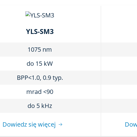
YLS-SM3
1075 nm
do 15 kW
BPP<1.0, 0.9 typ.
mrad <90
do 5 kHz
Dowiedz się więcej
Dowi