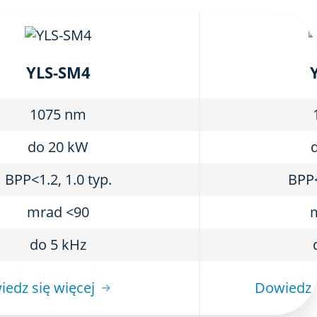
YLS-SM4
1075 nm
do 20 kW
BPP<1.2, 1.0 typ.
BPP<
mrad <90
do 5 kHz
edz się więcej
Dowiedz s