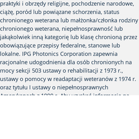
praktyki i obrzędy religijne, pochodzenie narodowe,
ciążę, poród lub powiązane schorzenia, status
chronionego weterana lub małżonka/członka rodziny
chronionego weterana, niepełnosprawność lub
jakąkolwiek inną kategorię lub klasę chronioną przez
obowiązujące przepisy federalne, stanowe lub
lokalne. IPG Photonics Corporation zapewnia
racjonalne udogodnienia dla osób chronionych na
mocy sekcji 503 ustawy o rehabilitacji z 1973 r.,
ustawy o pomocy w readaptacji weteranów z 1974 r.
oraz tytułu I ustawy o niepełnosprawnych
Amerykanach z 1990 r. Aby uzyskać informacje na
temat udogodnień, kandydaci powinni skontaktować
się pod numerem (508) 506-2527 lub wysłać
wiadomość e-mail na adres
HR.Accommodations@ipgphotonics.com
aby
poprosić o pomoc. Należy pamiętać, że te dane