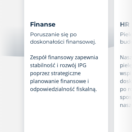
Finanse
HR
Poruszanie się po
Piel
doskonałości finansowej.
budo
Zespół finansowy zapewnia
Nasz
stabilność i rozwój IPG
piel
poprzez strategiczne
wspi
planowanie finansowe i
dosk
odpowiedzialność fiskalną.
po r
spos
nasze