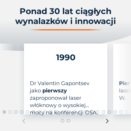
Ponad 30 lat ciągłych
wynalazków i innowacji
1990
Dr Valentin Gapontsev
Pie
jako
pierwszy
lase
zaproponował laser
W.
włóknowy o wysokiej
mocy na konferencji OSA.