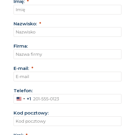
Imię:
Nazwisko:
Firma:
E-mail:
Telefon:
+1
S
t
Kod pocztowy:
a
n
y