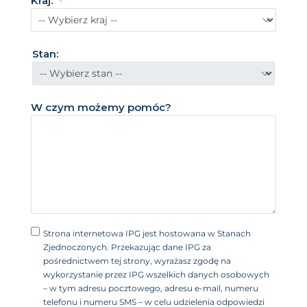
Kraj:
Z
j
e
Stan:
d
n
o
W czym możemy pomóc?
c
z
o
n
e
+
1
Strona internetowa IPG jest hostowana w Stanach
Zjednoczonych. Przekazując dane IPG za
pośrednictwem tej strony, wyrażasz zgodę na
wykorzystanie przez IPG wszelkich danych osobowych
– w tym adresu pocztowego, adresu e-mail, numeru
telefonu i numeru SMS – w celu udzielenia odpowiedzi