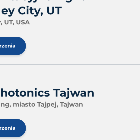
ey City, UT
, UT, USA
rzenia
Photonics Tajwan
ng, miasto Tajpej, Tajwan
rzenia