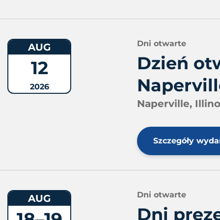
Dni otwarte
AUG
Dzień ot
12
Naperville
2026
Naperville, Illin
Szczegóły wyda
Dni otwarte
AUG
Dni prez
18–19