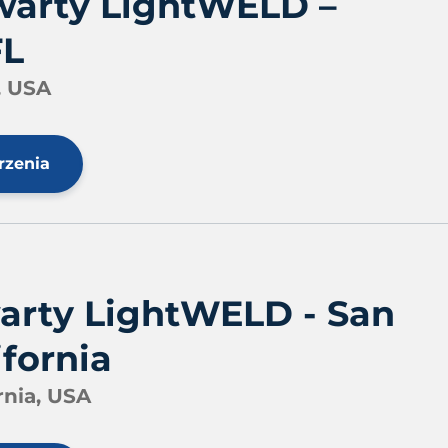
warty LightWELD –
FL
, USA
rzenia
rty LightWELD - San
ifornia
rnia, USA