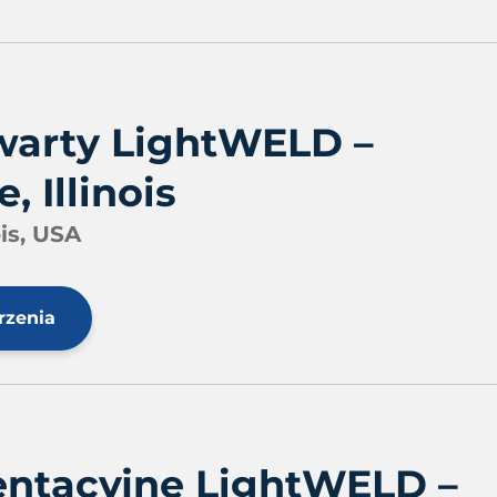
warty LightWELD –
, Illinois
ois, USA
rzenia
entacyjne LightWELD –