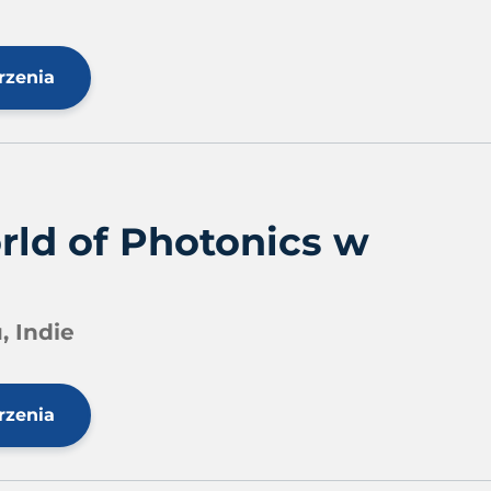
rzenia
rld of Photonics w
, Indie
rzenia