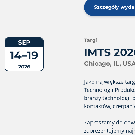
Szczegóły wyda
Targi
SEP
IMTS 202
14–19
Chicago, IL, US
2026
Jako największe tar
Technologii Produk
branży technologii 
kontaktów, czerpani
Zapraszamy do odwie
zaprezentujemy naj