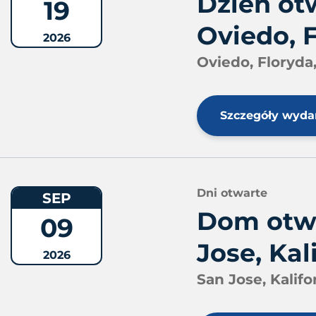
Dzień ot
19
Oviedo, 
2026
Oviedo, Floryda
Szczegóły wyda
Dni otwarte
SEP
Dom otwa
09
Jose, Kal
2026
San Jose, Kalifo