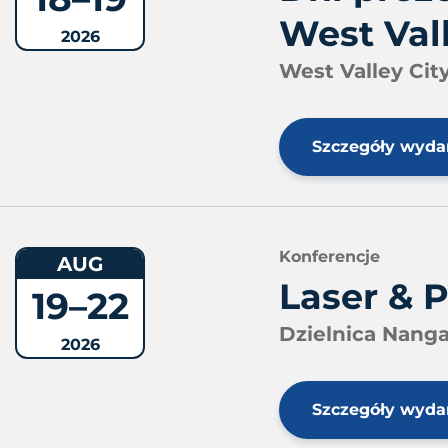
West Vall
2026
West Valley City
Szczegóły wyda
Konferencje
AUG
Laser & 
19–22
Dzielnica Nanga
2026
Szczegóły wyda