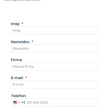
Imię:
Nazwisko:
Firma:
E-mail:
Telefon:
+1
S