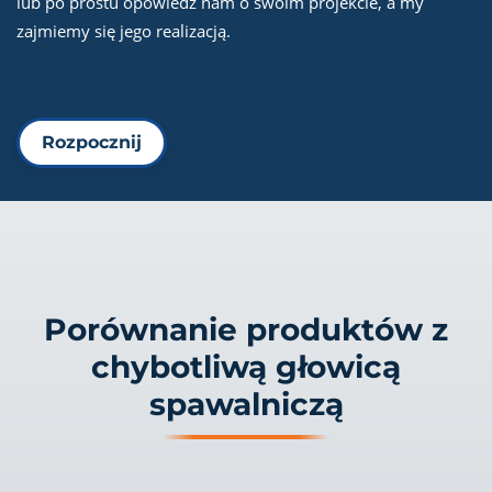
lub po prostu opowiedz nam o swoim projekcie, a my
zajmiemy się jego realizacją.
Rozpocznij
Porównanie produktów z
chybotliwą głowicą
spawalniczą