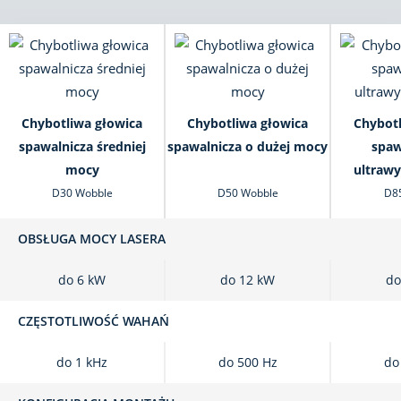
Chybotliwa głowica
Chybotliwa głowica
Chybotl
spawalnicza średniej
spawalnicza o dużej mocy
spaw
mocy
ultrawy
D30 Wobble
D50 Wobble
D8
OBSŁUGA MOCY LASERA
do 6 kW
do 12 kW
do
CZĘSTOTLIWOŚĆ WAHAŃ
do 1 kHz
do 500 Hz
do