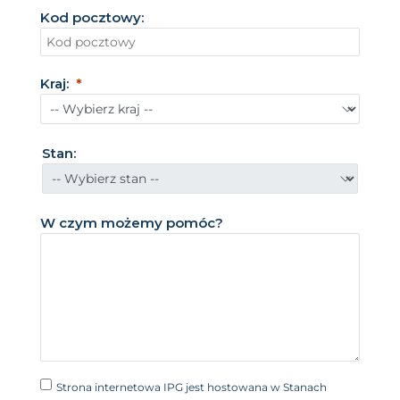
t
Kod pocztowy:
a
n
y
Kraj:
Z
j
e
Stan:
d
n
o
W czym możemy pomóc?
c
z
o
n
e
+
1
Strona internetowa IPG jest hostowana w Stanach