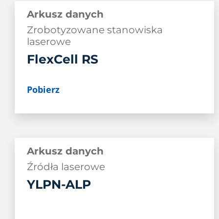
Arkusz danych
Systemy laserowe
Zrobotyzowane stanowiska
Układy optyki
laserowe
FlexCell RS
Komponenty i akcesoria
Rozwiązanie LightWELD
Pobierz
do ręcznego spawania i
czyszczenia laserowego
Automatyzacja robotów
Arkusz danych
Źródła laserowe
YLPN-ALP