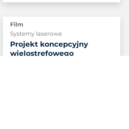
Film
Systemy laserowe
Projekt koncepcyjny
wielostrefowego
ogrzewania
punktowego
Obejrzyj film