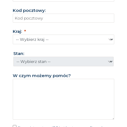
t
Kod pocztowy:
a
n
y
Kraj:
Z
j
e
Stan:
d
n
o
W czym możemy pomóc?
c
z
o
n
e
+
1