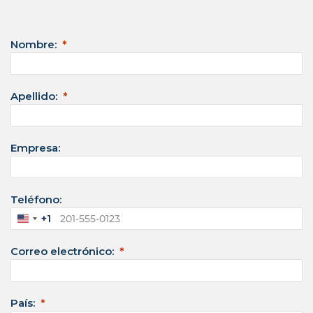
Nombre:
Apellido:
Empresa:
Teléfono:
+1
E
s
Correo electrónico:
t
a
d
País: