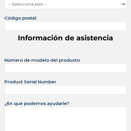
o
s
U
Código postal:
n
i
Información de asistencia
d
o
s
Número de modelo del producto
+
1
Product Serial Number
¿En qué podemos ayudarle?